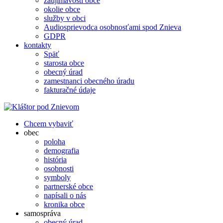
zaujímavosti obce
okolie obce
služby v obci
Audiosprievodca osobnosťami spod Znieva
GDPR
kontakty
Späť
starosta obce
obecný úrad
zamestnanci obecného úradu
fakturačné údaje
Chcem vybaviť
obec
poloha
demografia
história
osobnosti
symboly
partnerské obce
napísali o nás
kronika obce
samospráva
obecný úrad