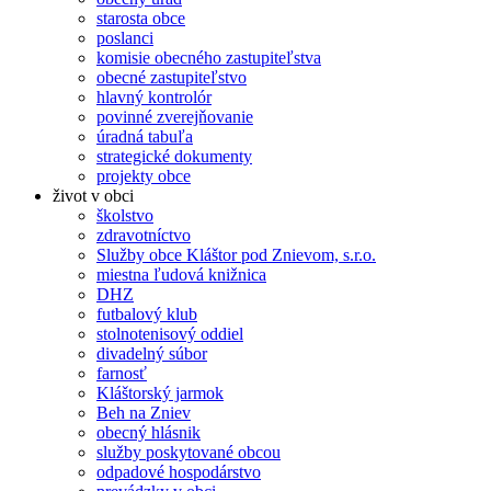
starosta obce
poslanci
komisie obecného zastupiteľstva
obecné zastupiteľstvo
hlavný kontrolór
povinné zverejňovanie
úradná tabuľa
strategické dokumenty
projekty obce
život v obci
školstvo
zdravotníctvo
Služby obce Kláštor pod Znievom, s.r.o.
miestna ľudová knižnica
DHZ
futbalový klub
stolnotenisový oddiel
divadelný súbor
farnosť
Kláštorský jarmok
Beh na Zniev
obecný hlásnik
služby poskytované obcou
odpadové hospodárstvo