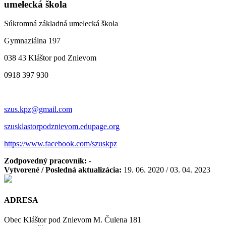
umelecká škola
Súkromná základná umelecká škola
Gymnaziálna 197
038 43 Kláštor pod Znievom
0918 397 930
szus.kpz@gmail.com
szusklastorpodznievom.edupage.org
https://www.facebook.com/szuskpz
Zodpovedný pracovník:
-
Vytvorené / Posledná aktualizácia:
19. 06. 2020 / 03. 04. 2023
ADRESA
Obec Kláštor pod Znievom M. Čulena 181