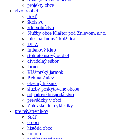
projekty obce
život v obci
Späť
školstvo
zdravotníctvo
Služby obce Kláštor pod Znievom, s.r.o.
miestna ľudová knižnica
DHZ
futbalový klub
stolnotenisový oddiel
divadelný súbor
farnosť
Kláštorský jarmok
Beh na Zniev
obecný hlásnik
služby poskytované obcou
odpadové hospodárstvo
prevádzky v obci
Znievske dni cyklistiky
pre návštevníkov
Späť
o obci
história obce
kultúra