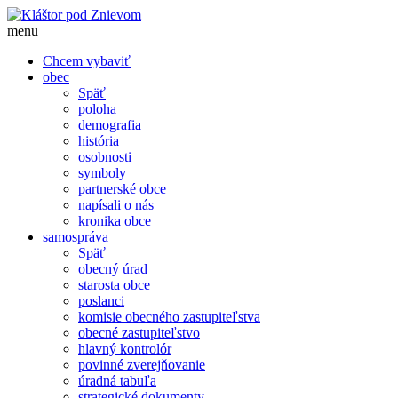
menu
Chcem vybaviť
obec
Späť
poloha
demografia
história
osobnosti
symboly
partnerské obce
napísali o nás
kronika obce
samospráva
Späť
obecný úrad
starosta obce
poslanci
komisie obecného zastupiteľstva
obecné zastupiteľstvo
hlavný kontrolór
povinné zverejňovanie
úradná tabuľa
strategické dokumenty