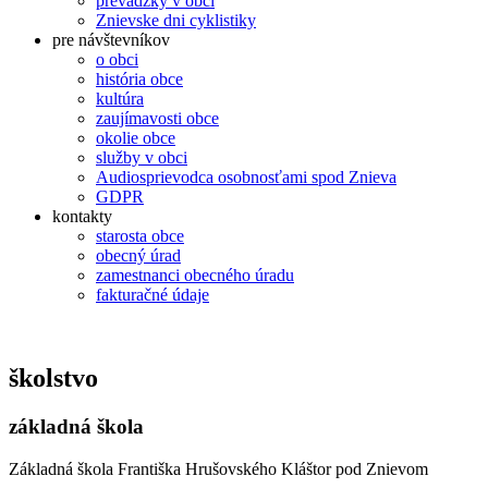
prevádzky v obci
Znievske dni cyklistiky
pre návštevníkov
o obci
história obce
kultúra
zaujímavosti obce
okolie obce
služby v obci
Audiosprievodca osobnosťami spod Znieva
GDPR
kontakty
starosta obce
obecný úrad
zamestnanci obecného úradu
fakturačné údaje
školstvo
základná škola
Základná škola Františka Hrušovského Kláštor pod Znievom