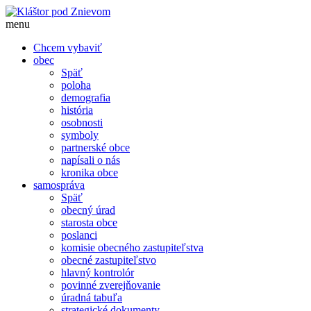
menu
Chcem vybaviť
obec
Späť
poloha
demografia
história
osobnosti
symboly
partnerské obce
napísali o nás
kronika obce
samospráva
Späť
obecný úrad
starosta obce
poslanci
komisie obecného zastupiteľstva
obecné zastupiteľstvo
hlavný kontrolór
povinné zverejňovanie
úradná tabuľa
strategické dokumenty