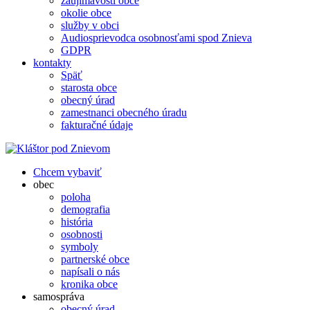
zaujímavosti obce
okolie obce
služby v obci
Audiosprievodca osobnosťami spod Znieva
GDPR
kontakty
Späť
starosta obce
obecný úrad
zamestnanci obecného úradu
fakturačné údaje
Chcem vybaviť
obec
poloha
demografia
história
osobnosti
symboly
partnerské obce
napísali o nás
kronika obce
samospráva
obecný úrad