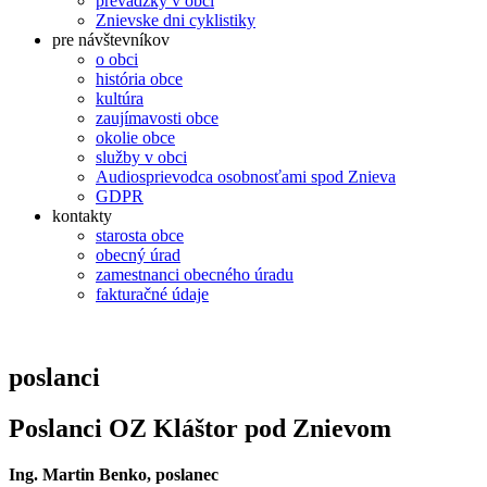
prevádzky v obci
Znievske dni cyklistiky
pre návštevníkov
o obci
história obce
kultúra
zaujímavosti obce
okolie obce
služby v obci
Audiosprievodca osobnosťami spod Znieva
GDPR
kontakty
starosta obce
obecný úrad
zamestnanci obecného úradu
fakturačné údaje
poslanci
Poslanci OZ Kláštor pod Znievom
Ing. Martin Benko, poslanec