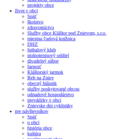
projekty obce
život v obci
Späť
školstvo
zdravotníctvo
Služby obce Kláštor pod Znievom, s.r.o.
miestna ľudová knižnica
DHZ
futbalový klub
stolnotenisový oddiel
divadelný súbor
farnosť
Kláštorský jarmok
Beh na Zniev
obecný hlásnik
služby poskytované obcou
odpadové hospodárstvo
prevádzky v obci
Znievske dni cyklistiky
pre návštevníkov
Späť
o obci
história obce
kultúra