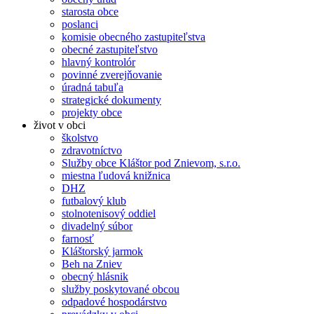
starosta obce
poslanci
komisie obecného zastupiteľstva
obecné zastupiteľstvo
hlavný kontrolór
povinné zverejňovanie
úradná tabuľa
strategické dokumenty
projekty obce
život v obci
školstvo
zdravotníctvo
Služby obce Kláštor pod Znievom, s.r.o.
miestna ľudová knižnica
DHZ
futbalový klub
stolnotenisový oddiel
divadelný súbor
farnosť
Kláštorský jarmok
Beh na Zniev
obecný hlásnik
služby poskytované obcou
odpadové hospodárstvo